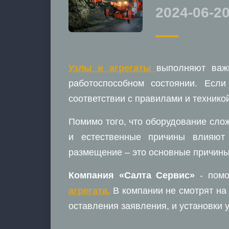
2024-06-2
Узлы и агрегаты
выполняют важ
работоспособном состоянии. Есл
соответствии с правилами и техникой
Помимо того, что оборудование слож
и естественные причины влияют 
размещение – это основные причины,
Компания «Салта Сервис»
- помо
агрегата.
В компании не смотрят на
оставления заявления, и установки 