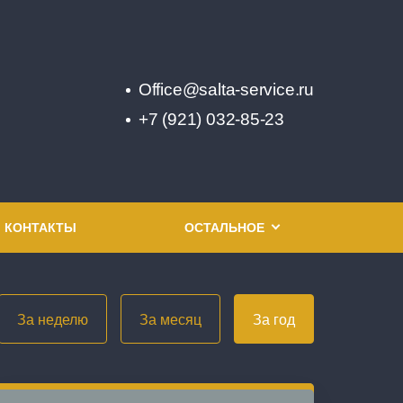
Office@salta-service.ru
+7 (921) 032-85-23
КОНТАКТЫ
ОСТАЛЬНОЕ
За неделю
За месяц
За год